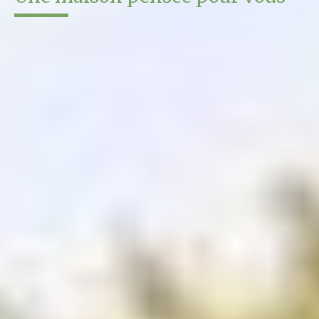
Notre priorité est de créer des maisons
qui vous
ressemblent
, adaptées à votre famille, vos besoins et votre
mode de vie.
Nous ne concevons pas seulement des maisons : nous
accompagnons des
transitions de vie
, des projets uniques où
chaque espace a du sens et contribue à votre bien-être.
Notre approche est
personnalisée et flexible
: nous vous
proposons des solutions “à la carte” – choix des
matériaux
,
performance énergétique
, aménagement des espaces, bien-
être et
Feng Shui
– pour que votre projet reflète vos envies,
vos valeurs et vos besoins.
Notre objectif : vous accompagner pour construire
un
habitat unique, harmonieux, écologique et confortable
,
tout en vous laissant
maître de vos choix
.
En savoir plus