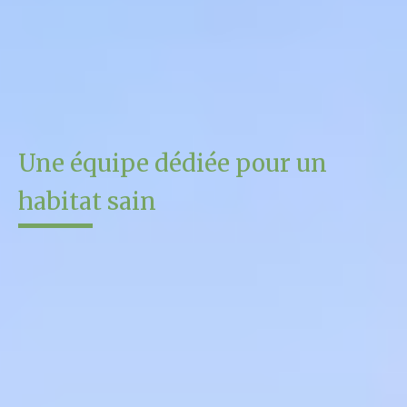
budget.
Une équipe dédiée pour un
habitat sain
Sain’biose Habitat, c’est le duo d’Aline et Elsa, deux femmes
passionnées, complémentaires et animées par la même
conviction :
créer des maisons qui vous ressemblent,
respectueuses de l’environnement et porteuses de bien-
être.
Elsa imagine et ressent le potentiel d’un lieu, la lumière, les
volumes et l’âme de chaque projet.