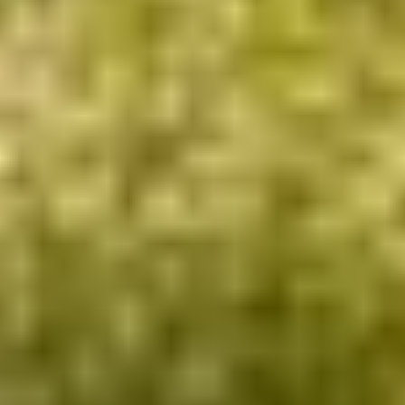
Quelle est notre plus-value vis-à-vis d'un
consultant en construction ?
En quoi consiste une étude de Décoration
d'intérieur ?
Qu'est ce qu'une analyse Feng Shui et
comment l'intégrons-nous à nos projets ?