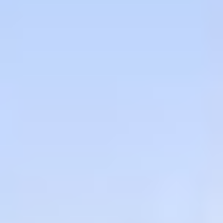
Aline
structure et concrétise
, transformant les idées en
plans précis et en réalisations
solides et durables
.
Ensemble, nous donnons vie à des espaces uniques,
pensés pour votre confort, votre mode de vie et votre
équilibre.
En savoir plus