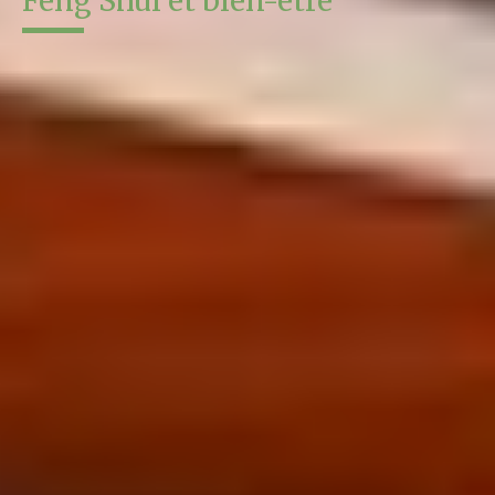
Feng Shui et bien-être
Le bien-être dans votre habitat est au cœur de notre
approche. C’est pourquoi nous intégrons le
Feng Shui dès la
conception
de vos projets : pour apporter un regard
supplémentaire sur la circulation des énergies, l’équilibre des
espaces et l’harmonie globale de votre maison.
L’objectif est simple : créer des lieux où vous vous sentez
apaisé, équilibré et en sérénité
, au quotidien.
Chez Sain’Biose Habitat, le Feng Shui n’est pas un détail :
c’est
une
clé pour transformer votre maison en véritable
espace de bien-être
.
En savoir plus