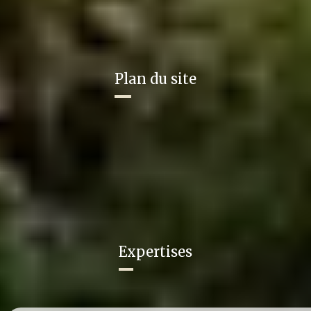
rénovation de bâti ancien...
©2024 Sain'Biose Habitat
Plan du site
Notre équipe
Une autre approche de l'habitat
Votre projet
Nos réalisations
Blog
Contact
Expertises
Extension & surélévation
Construction neuve