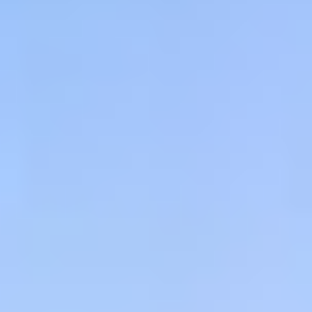
Nous imaginons des espaces réfléchis, esthétiques et
respectueux du vivant, pensés pour apporter équilibre,
confort et harmonie au quotidien.
Contactez-nous
Un habitat qui a du sens c’est un
habitat conçu avec vous, pour votre
mode de vie, votre bien-être et votre