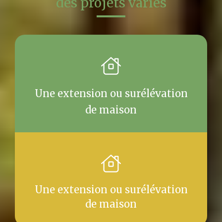
des projets variés
Une extension ou surélévation
de maison
Une extension ou surélévation
de maison