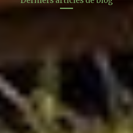
Derniers articles de blog
Comment le Feng Shui
impacte votre bien-être au
quotidien ?
Notre métier
Et si votre bien-être ne dépendait
pas uniquement de vous… mais aussi
de votre intérieur ?
Nous passons une grande partie de
notre temps chez nous, pourtant ...