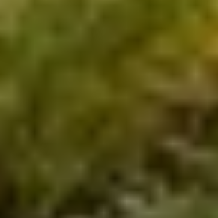
- Notre credo -
Donner du sens à votre
habitat et vous
permettre d'y vivre en
totale symbiose.
L'équipe de
Sain'Biose Habitat
a plus de 20 années
d'expérience en
construction et rénovation
:
construction de maison à ossature bois, agrandissement et
extension, aménagement de combles, surélévation de
toiture, aménagement et décoration d'intérieur,