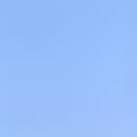
Notre métier consiste à vous accompagner, de la première
idée jusqu’à la réception des travaux, dans
la création,
l’extension ou la transformation de votre maison.
Mais
avant tout, notre travail commence par une rencontre :
comprendre votre mode de vie, écouter vos besoins, vos
envies, vos contraintes et votre budget.
Notre objectif : concevoir avec vous un habitat qui a du
sens, un lieu de vie qui vous ressemble et dans lequel vous
vous sentirez pleinement bien.
Nous sommes deux femmes cogérantes, passionnées par
l’habitat et profondément engagées auprès de nos
clients.
Grâce à nos compétences et à nos expériences
complémentaires, nous vous proposons
une approche
globale
intégrant la conception bioclimatique, la construction
écologique et l’ossature bois, la performance énergétique, le
choix de matériaux sains ainsi que
le bien-être dans
l’habitat, notamment à travers le Feng Shui.