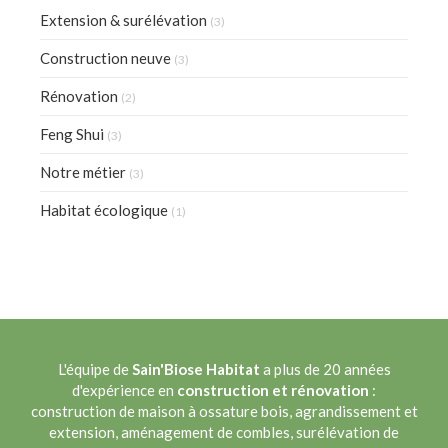
Extension & surélévation
(3)
Construction neuve
(3)
Rénovation
(2)
Feng Shui
(3)
Notre métier
(3)
Habitat écologique
(1)
L'équipe de
Sain'Biose Habitat
a plus de 20 années
d'expérience en
construction et rénovation
:
construction de maison à ossature bois, agrandissement et
extension, aménagement de combles, surélévation de