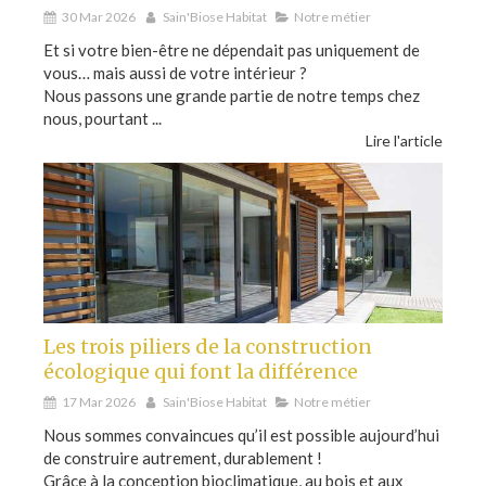
30 Mar 2026
Sain'Biose Habitat
Notre métier
Et si votre bien-être ne dépendait pas uniquement de
vous… mais aussi de votre intérieur ?
Nous passons une grande partie de notre temps chez
nous, pourtant ...
Lire l'article
Les trois piliers de la construction
écologique qui font la différence
17 Mar 2026
Sain'Biose Habitat
Notre métier
Nous sommes convaincues qu’il est possible aujourd’hui
de construire autrement, durablement !
Grâce à la conception bioclimatique, au bois et aux