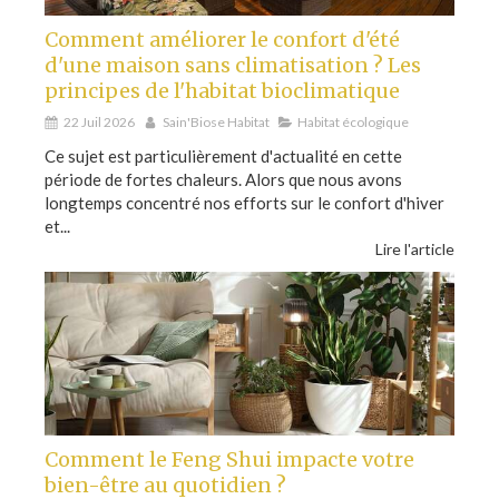
Comment améliorer le confort d'été
d'une maison sans climatisation ? Les
principes de l'habitat bioclimatique
22 Juil 2026
Sain'Biose Habitat
Habitat écologique
Ce sujet est particulièrement d'actualité en cette
période de fortes chaleurs. Alors que nous avons
longtemps concentré nos efforts sur le confort d'hiver
et...
Lire l'article
Comment le Feng Shui impacte votre
bien-être au quotidien ?