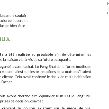
N
H
uisant le couloir
colorée et sereine
lus de bien-être
aux
e à été réalisée au préalable
afin de déterminer les
 de la maison vis-à-vis de sa future occupante.
regardé avant l'achat. Le Feng Shui de la forme (méthode
 maison) ainsi que les orientations de la maison s’étaient
 cliente. Cela avait confirmé le choix de cette habitation
l’achat.
ous avons cherché à ré-équilibrer le lieu et le Feng Shui
prises de décision, comme :
n
ouvrant le couloir existant sur la pièce de vie
,