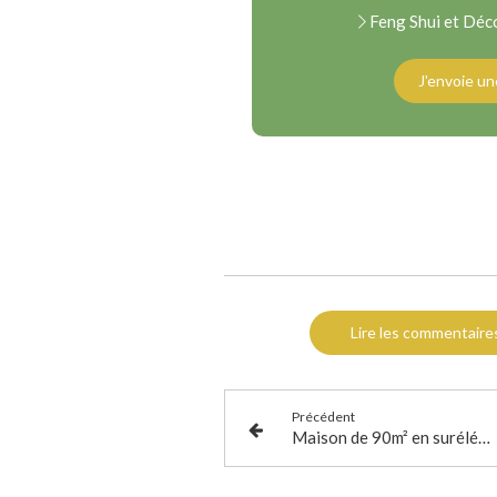
Feng Shui et Déco
J'envoie u
Lire les commentaires
Précédent
Maison de 90m² en surélévation d'un garage à La Rochelle