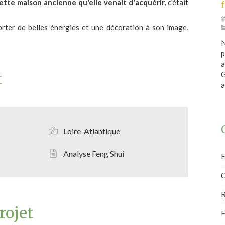
tte maison ancienne qu'elle venait d'acquérir,
c'était
orter de belles énergies et une décoration à son image,
N
p
a
t
G
a
Loire-Atlantique
Analyse Feng Shui
E
C
R
rojet
F