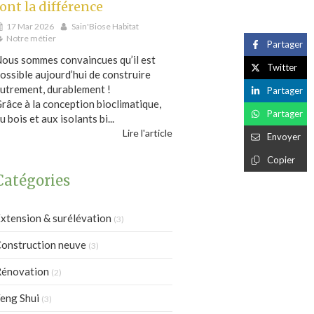
font la différence
17 Mar 2026
Sain'Biose Habitat
Notre métier
Partager
ous sommes convaincues qu’il est
Twitter
ossible aujourd’hui de construire
utrement, durablement !
Partager
râce à la conception bioclimatique,
Partager
u bois et aux isolants bi...
Lire l'article
Envoyer
Copier
Catégories
xtension & surélévation
(3)
onstruction neuve
(3)
énovation
(2)
eng Shui
(3)