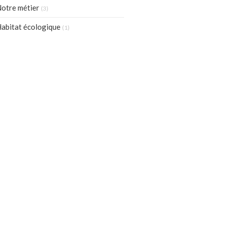
otre métier
(3)
abitat écologique
(1)