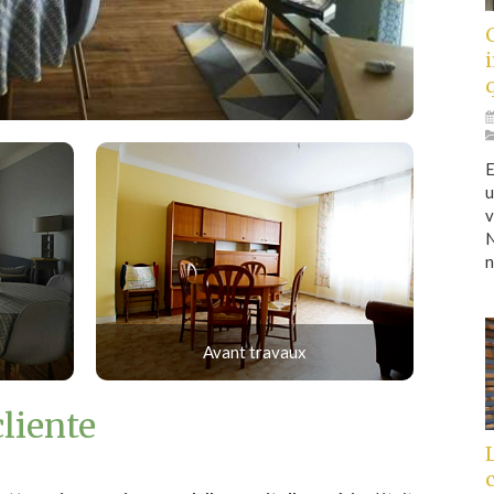
E
u
v
N
n
Avant travaux
cliente
L