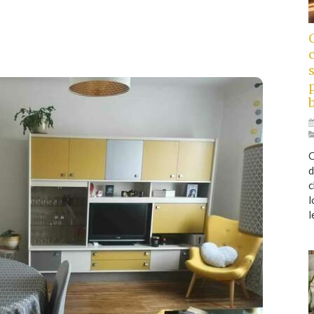
C
d
c
l
l