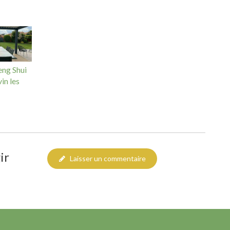
eng Shui
in les
ir
Laisser un commentaire